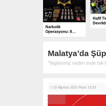
Hafif T
Devrildi
Narkotik
Operasyonu: 8
Şüpheli Gözaltına
Alındı
Malatya’da Şüp
"Yaşlılarımız neden evde tek b
10 Ağustos 2025 Pazar 13:10