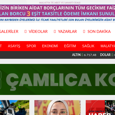
ALERILER
VIDEOLAR
YAZARLAR
SON DAKIKA
T
ASAYIŞ
SPOR
EKONOMI
EĞITIM
SAĞLIK
MALATYA
ALTIN
6.717,48
DOLAR
4