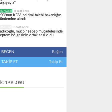
arşıyayız"
KONOMI
8 saat önce
SO'nun KDV indirimi talebi bakanlığın
ündemine alındı
ÜNDEM
8 saat önce
adıkoğlu, mücbir sebep mücadelesinde
eprem bölgesinin ortak sesi oldu
BEĞEN
Beğen
TAKİP ET
Takip Et
IG TABLOSU