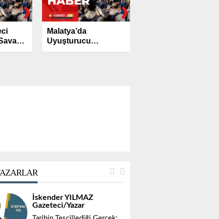
eci
Malatya’da
 Savaş
Uyuşturucu
dü
Operasyonu: 7
Şüpheli Tutuklandı
AZARLAR
İskender YILMAZ
Gazeteci/Yazar
Tarihin Tescillediği Gerçek: