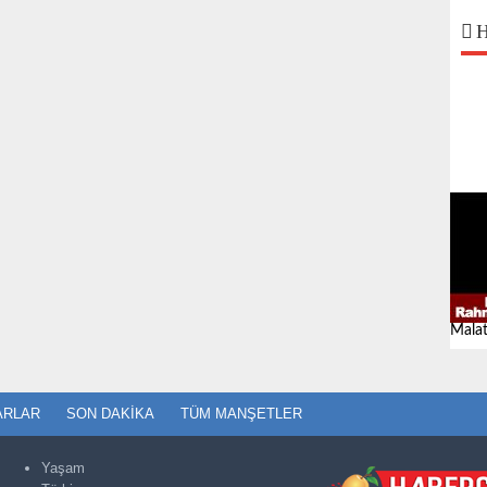
H
Malat
ARLAR
SON DAKIKA
TÜM MANŞETLER
Yaşam