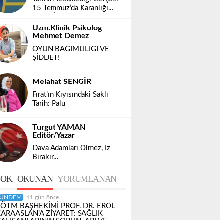
15 Temmuz’da Karanlığı
Delen İlk Yayın
Uzm.Klinik Psikolog
Mehmet Demez
OYUN BAĞIMLILIĞI VE
ŞİDDET!
Melahat SENGİR
Fırat’ın Kıyısındaki Saklı
Tarih: Palu
Turgut YAMAN
Editör/Yazar
Dava Adamları Ölmez, İz
Bırakır...
OK
OKUNAN
YORUMLANAN
ÜNDEM
11 gün önce
TÖTM BAŞHEKİMİ PROF. DR. EROL
KARAASLAN’A ZİYARET: SAĞLIK