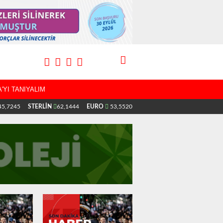
'YI TANIYALIM
5,7245
STERLİN
62,1444
EURO
53,5520