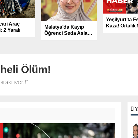
Yeşilyurt’ta F
icari Araç
Kaza! Ortalık
Malatya’da Kayıp
: 2 Yaralı
Alanına Dön
Öğrenci Seda Aslan
Sağ Olarak Bulundu
heli Ölüm!
ırakılıyor.!"
Y