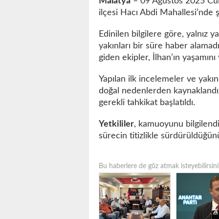
Malatya
– 09 Ağustos 2025 Cuma
ilçesi Hacı Abdi Mahallesi’nde 
Edinilen bilgilere göre, yalnız
yakınları bir süre haber alamad
giden ekipler, İlhan’ın yaşamını yi
Yapılan ilk incelemeler ve yak
doğal nedenlerden kaynaklandığın
gerekli tahkikat başlatıldı.
Yetkililer
, kamuoyunu bilgilend
sürecin titizlikle sürdürüldüğünü
Bu haberlere de göz atmak isteyebilirsini