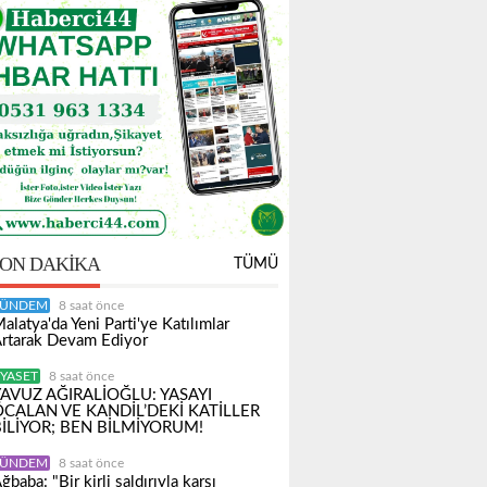
ON DAKIKA
TÜMÜ
ÜNDEM
8 saat önce
alatya'da Yeni Parti'ye Katılımlar
rtarak Devam Ediyor
IYASET
8 saat önce
YAVUZ AĞIRALİOĞLU: YASAYI
ÖCALAN VE KANDİL’DEKİ KATİLLER
BİLİYOR; BEN BİLMİYORUM!
ÜNDEM
8 saat önce
ğbaba: "Bir kirli saldırıyla karşı