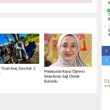
k
E
T
g
G
S
d
 Ticari Araç Devrildi: 2
Malatya’da Kayıp Öğrenci
ı
Seda Aslan Sağ Olarak
L
Bulundu