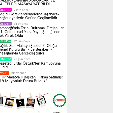
ÇALIŞANLARININ SORUNLARI VE
ALEPLERİ MASAYA YATIRILDI
ÜNDEM
9 gün önce
eçici Görevlendirmelerde Yaşanacak
ağduriyetlerin Önüne Geçilmelidir
ÜNDEM
bir ay önce
amadağı'nda Tarihi Buluşma: Drejanlılar
1. Geleneksel Yama Yayla Şenliği'nde
ek Yürek Oldu
ALATYA
17 gün önce
ağlık-Sen Malatya Şubesi 7. Olağan
enel Kurulu Birlik ve Beraberlik
esajlarıyla Gerçekleştirildi
ÜNDEM
25 gün önce
azeteci Erdal Öztürk'ten Kamuoyuna
ildiri
IYASET
bir ay önce
HP Malatya İl Başkanı Hakan Satılmış:
18 Milyonluk Fatura Bulduk"