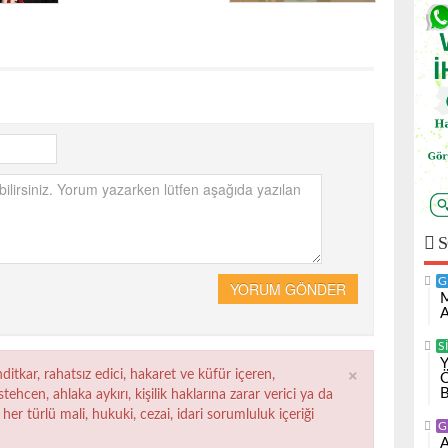
S
G
YORUM GÖNDER
M
A
S
×
ditkar, rahatsız edici, hakaret ve küfür içeren,
ehcen, ahlaka aykırı, kişilik haklarına zarar verici ya da
her türlü mali, hukuki, cezai, idari sorumluluk içeriği
G
A